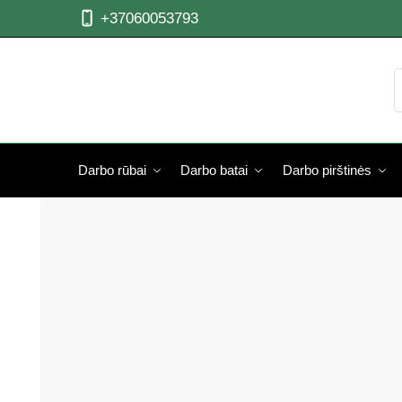
+37060053793
Darbo rūbai
Darbo batai
Darbo pirštinės