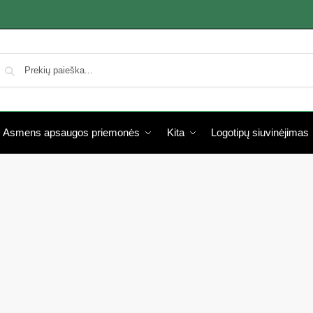
Asmens apsaugos priemonės
Kita
Logotipų siuvinėjimas