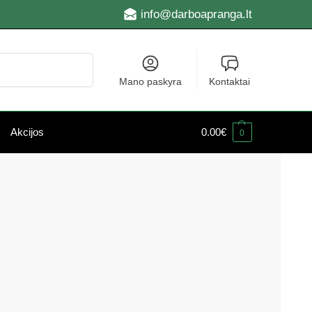
info@darboapranga.lt
Ieškoti
Mano paskyra
Kontaktai
Akcijos
0.00
€
0